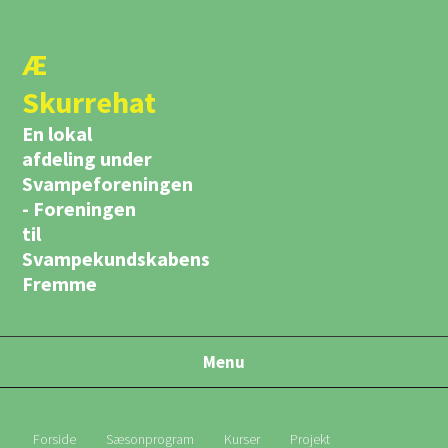
Æ
Skurrehat
En lokal
afdeling under
Svampeforeningen
- Foreningen
til
Svampekundskabens
Fremme
Menu
Forside
Sæsonprogram
Kurser
Projekt