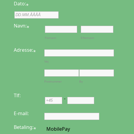
Dato:
*
Navn:
*
Fornavn
Efternavn
Adresse:
*
Vej
Postnummer
By
Tlf:
-
E-mail:
Betaling:
*
MobilePay