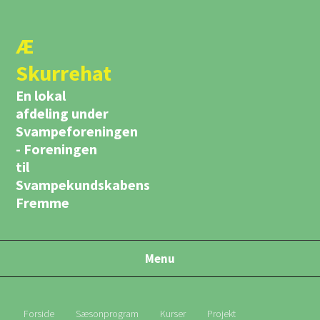
Æ
Skurrehat
En lokal
afdeling under
Svampeforeningen
- Foreningen
til
Svampekundskabens
Fremme
Menu
Forside
Sæsonprogram
Kurser
Projekt