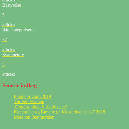
Bestyrelse
5
articles
Ikke kategoriseret
37
articles
Svampeture
5
articles
Seneste indlæg
Forårsprogram 2019
Tørrede Svampe
Tåge-Tragthat. Spiselig eller?
Kantareller og Bævere på Klosterheden 11/7 2018
Mere om Stenmorkler.