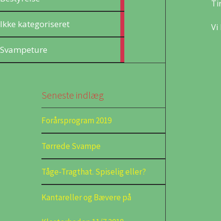
Ti
articles
37
Ikke kategoriseret
Vi
articles
5
Svampeture
articles
Seneste indlæg
Forårsprogram 2019
Tørrede Svampe
Tåge-Tragthat. Spiselig eller?
Kantareller og Bævere på