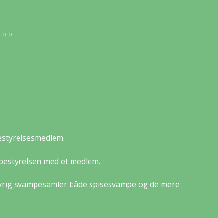
Foto
bestyrelsesmedlem.
e bestyrelsen med et medlem.
n ivrig svampesamler både spisesvampe og de mere