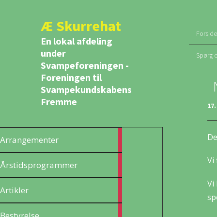
Æ Skurrehat
Forside
En lokal afdeling
under
Spørg 
Svampeforeningen -
Foreningen til
Svampekundskabens
Fremme
17
7
De
Arrangementer
articles
Vi
4
Årstidsprogrammer
articles
Vi
3
Artikler
articles
sp
5
Bestyrelse