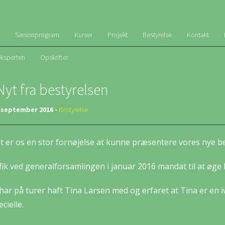
Sæsonprogram
Kurser
Projekt
Bestyrelse
Kontakt
eksperten
Opskrifter
Nyt fra bestyrelsen
. september 2016 -
Bestyrelse
t er os en stor fornøjelse at kunne præsentere vores nye 
 fik ved generalforsamlingen i januar 2016 mandat til at øg
 har på turer haft Tina Larsen med og erfaret at Tina er e
ecielle.